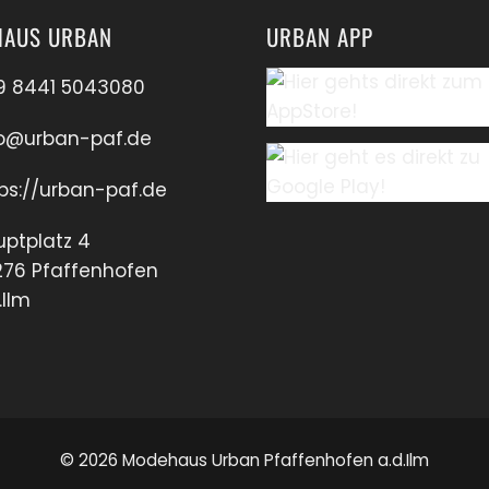
AUS URBAN
URBAN APP
9 8441 5043080
fo@urban-paf.de
ps://urban-paf.de
ptplatz 4
276 Pfaffenhofen
.Ilm
© 2026 Modehaus Urban Pfaffenhofen a.d.Ilm