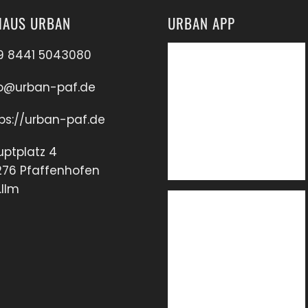
AUS URBAN
URBAN APP
9 8441 5043080
fo@urban-paf.de
ps://urban-paf.de
ptplatz 4
276 Pfaffenhofen
.Ilm