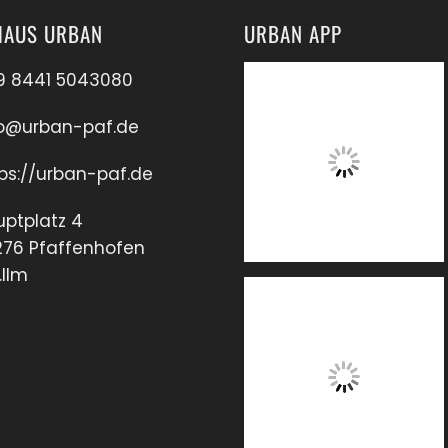
AUS URBAN
URBAN APP
9 8441 5043080
fo@urban-paf.de
ps://urban-paf.de
ptplatz 4
276 Pfaffenhofen
.Ilm